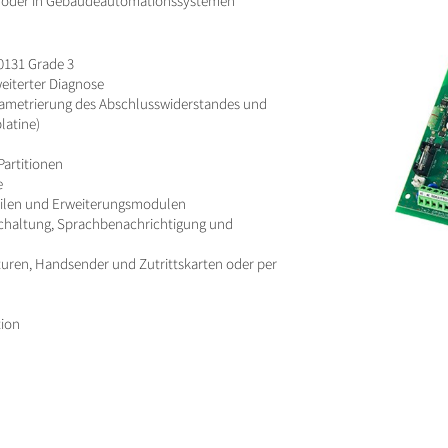
lle oder in Gebäudeautomationssystemen
0131 Grade 3
weiterter Diagnose
arametrierung des Abschlusswiderstandes und
latine)
Partitionen
e
eilen und Erweiterungsmodulen
schaltung, Sprachbenachrichtigung und
uren, Handsender und Zutrittskarten oder per
tion