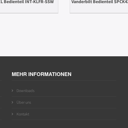
L Bedienteil INT-KLFR-SSW
Vanderbilt Bedienteil SPCK4
MEHR INFORMATIONEN
Downloads
Über uns
Kontakt