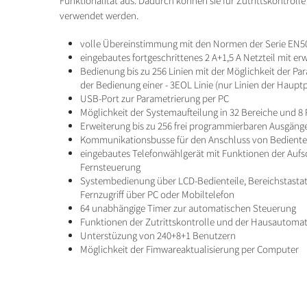
Funktionalität aus. Dadurch können sie für Zutrittskontro
verwendet werden.
volle Übereinstimmung mit den Normen der Serie EN5
eingebautes fortgeschrittenes 2 A+1,5 A Netzteil mit er
Bedienung bis zu 256 Linien mit der Möglichkeit der P
der Bedienung einer - 3EOL Linie (nur Linien der Hauptp
USB-Port zur Parametrierung per PC
Möglichkeit der Systemaufteilung in 32 Bereiche und 8 
Erweiterung bis zu 256 frei programmierbaren Ausgäng
Kommunikationsbusse für den Anschluss von Bedient
eingebautes Telefonwählgerät mit Funktionen der Auf
Fernsteuerung
Systembedienung über LCD-Bedienteile, Bereichstastat
Fernzugriff über PC oder Mobiltelefon
64 unabhängige Timer zur automatischen Steuerung
Funktionen der Zutrittskontrolle und der Hausautoma
Unterstüzung von 240+8+1 Benutzern
Möglichkeit der Fimwareaktualisierung per Computer